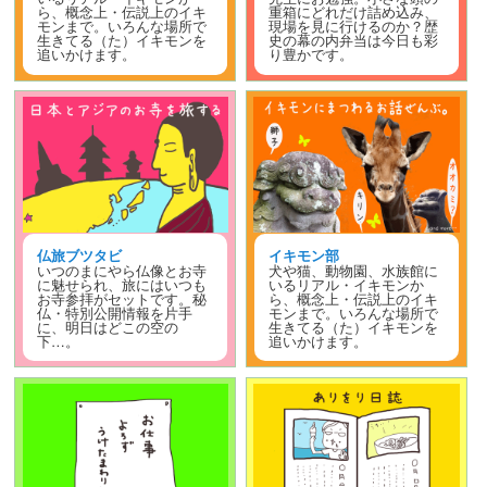
ら、概念上・伝説上のイキ
重箱にどれだけ詰め込み、
モンまで。いろんな場所で
現場を見に行けるのか？歴
生きてる（た）イキモンを
史の幕の内弁当は今日も彩
追いかけます。
り豊かです。
仏旅ブツタビ
イキモン部
いつのまにやら仏像とお寺
犬や猫、動物園、水族館に
に魅せられ、旅にはいつも
いるリアル・イキモンか
お寺参拝がセットです。秘
ら、概念上・伝説上のイキ
仏・特別公開情報を片手
モンまで。いろんな場所で
に、明日はどこの空の
生きてる（た）イキモンを
下…。
追いかけます。