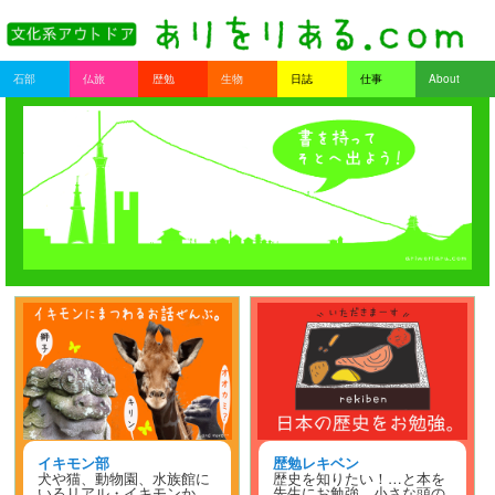
書を持ってそとへ出よう。
Main menu
石部
仏旅
歴勉
生物
日誌
仕事
About
Skip to primary content
Skip to secondary content
ありをりある.com
イキモン部
歴勉レキベン
犬や猫、動物園、水族館に
歴史を知りたい！…と本を
いるリアル・イキモンか
先生にお勉強。小さな頭の