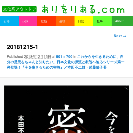
書を持ってそとへ出よう。
Main menu
石部
仏旅
歴勉
生物
日誌
仕事
About
Skip to primary content
Skip to secondary content
ありをりある.com
Image nav
Next →
igation
20181215-1
Published
2018年12月15日
at
501 × 700
in
これからを生きるために、自
分の足元をちゃんと知りたい。日本文化の源流と叡智へ迫るシリーズ第一
弾登場！『今を生きるための密教』／本田不二雄・武藤郁子著