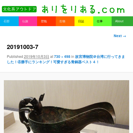
書を持ってそとへ出よう。
Main menu
石部
仏旅
歴勉
生物
日誌
仕事
About
Skip to primary content
Skip to secondary content
ありをりある.com
Image nav
Next →
igation
20191003-7
Published
2019年10月3日
at
730 × 498
in
故宮博物院＠台湾に行ってきま
した！④勝手にランキング！可愛すぎる青銅器ベスト４！