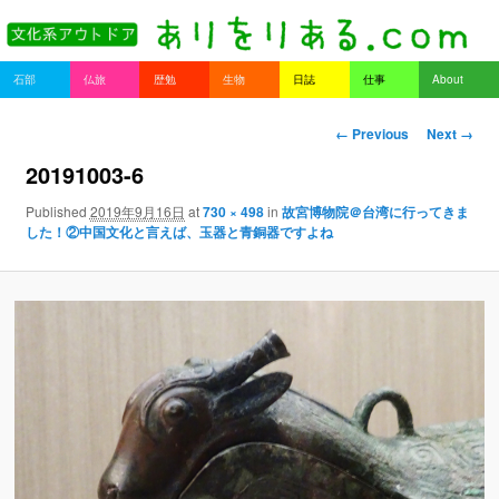
書を持ってそとへ出よう。
Main menu
石部
仏旅
歴勉
生物
日誌
仕事
About
Skip to primary content
Skip to secondary content
ありをりある.com
Image navigation
← Previous
Next →
20191003-6
Published
2019年9月16日
at
730 × 498
in
故宮博物院＠台湾に行ってきま
した！②中国文化と言えば、玉器と青銅器ですよね