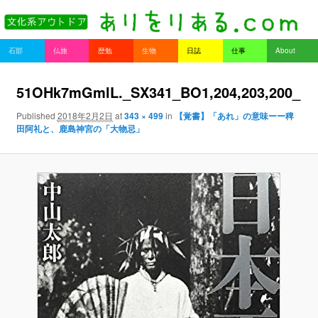
書を持ってそとへ出よう。
Main menu
石部
仏旅
歴勉
生物
日誌
仕事
About
Skip to primary content
Skip to secondary content
ありをりある.com
Ima
51OHk7mGmlL._SX341_BO1,204,203,200_
ge n
Published
2018年2月2日
at
343 × 499
in
【覚書】「あれ」の意味ーー稗
avig
田阿礼と、鹿島神宮の「大物忌」
atio
n