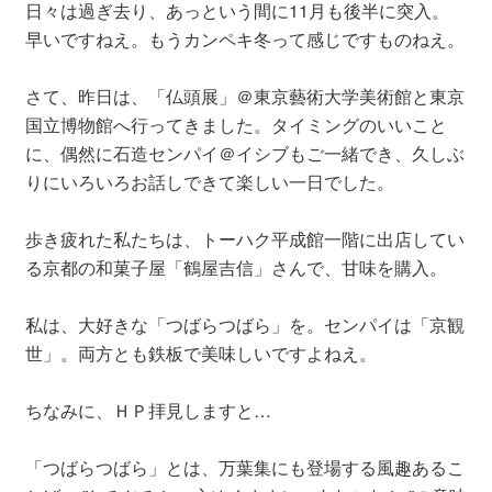
日々は過ぎ去り、あっという間に11月も後半に突入。
早いですねえ。もうカンペキ冬って感じですものねえ。
さて、昨日は、「仏頭展」＠東京藝術大学美術館と東京
国立博物館へ行ってきました。タイミングのいいこと
に、偶然に石造センパイ＠イシブもご一緒でき、久しぶ
りにいろいろお話しできて楽しい一日でした。
歩き疲れた私たちは、トーハク平成館一階に出店してい
る京都の和菓子屋「鶴屋吉信」さんで、甘味を購入。
私は、大好きな「つばらつばら」を。センパイは「京観
世」。両方とも鉄板で美味しいですよねえ。
ちなみに、ＨＰ拝見しますと…
「つばらつばら」とは、万葉集にも登場する風趣あるこ