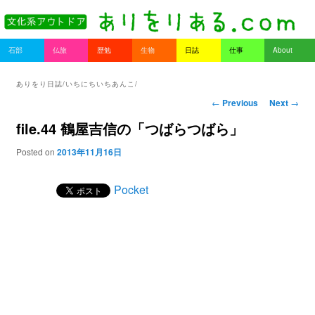
書を持ってそとへ出よう。
Main menu
石部
仏旅
歴勉
生物
日誌
仕事
About
Skip to primary content
Skip to secondary content
ありをりある.com
ありをり日誌/いちにちいちあんこ/
Post navigation
←
Previous
Next
→
file.44 鶴屋吉信の「つばらつばら」
Posted on
2013年11月16日
Pocket