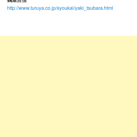
http://www.turuya.co.jp/syoukai/yaki_tsubara.html