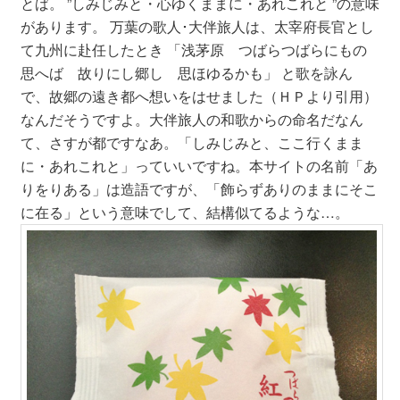
とば。 ”しみじみと・心ゆくままに・あれこれと ”の意味
があります。 万葉の歌人･大伴旅人は、太宰府長官とし
て九州に赴任したとき 「浅茅原 つばらつばらにもの
思へば 故りにし郷し 思ほゆるかも」 と歌を詠ん
で、故郷の遠き都へ想いをはせました（ＨＰより引用）
なんだそうですよ。大伴旅人の和歌からの命名だなん
て、さすが都ですなあ。「しみじみと、ここ行くまま
に・あれこれと」っていいですね。本サイトの名前「あ
りをりある」は造語ですが、「飾らずありのままにそこ
に在る」という意味でして、結構似てるような…。