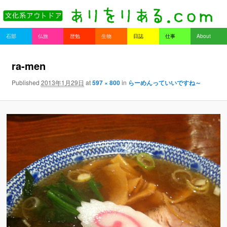
書を持ってそとへ出よう。
Main menu
石部
仏旅
歴勉
生物
日誌
仕事
About
Skip to primary content
Skip to secondary content
ありをりある.com
Ima
ra-men
ge n
Published
2013年1月29日
at
597 × 800
in
らーめんっていいですね～
avig
atio
n