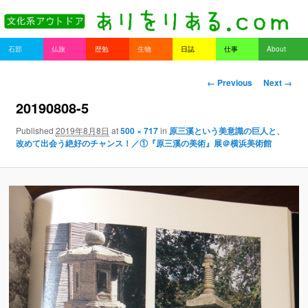
書を持ってそとへ出よう。
Main menu
石部
仏旅
歴勉
生物
日誌
仕事
About
Skip to primary content
Skip to secondary content
ありをりある.com
Image navigation
← Previous
Next →
20190808-5
Published
2019年8月8日
at
500 × 717
in
原三溪という美意識の巨人と、
改めて出会う絶好のチャンス！／①『原三溪の美術』展＠横浜美術館