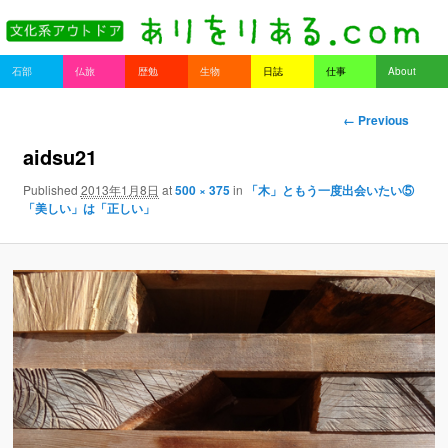
書を持ってそとへ出よう。
Main menu
石部
仏旅
歴勉
生物
日誌
仕事
About
Skip to primary content
Skip to secondary content
ありをりある.com
Image naviga
← Previous
tion
aidsu21
Published
2013年1月8日
at
500 × 375
in
「木」ともう一度出会いたい⑤
「美しい」は「正しい」