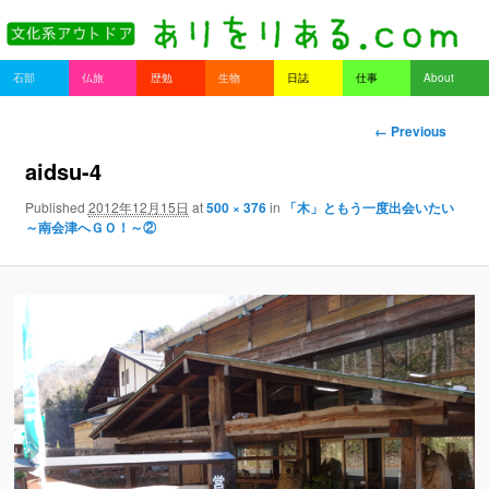
書を持ってそとへ出よう。
Main menu
石部
仏旅
歴勉
生物
日誌
仕事
About
Skip to primary content
Skip to secondary content
ありをりある.com
Image naviga
← Previous
tion
aidsu-4
Published
2012年12月15日
at
500 × 376
in
「木」ともう一度出会いたい
～南会津へＧＯ！～②