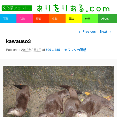
書を持ってそとへ出よう。
Main menu
石部
仏旅
歴勉
生物
日誌
仕事
About
Skip to primary content
Skip to secondary content
ありをりある.com
Image navigation
← Previous
Next →
kawauso3
Published
2013年2月4日
at
500 × 355
in
カワウソの誘惑