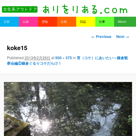
書を持ってそとへ出よう。
Main menu
石部
仏旅
歴勉
生物
日誌
仕事
About
Skip to primary content
Skip to secondary content
ありをりある.com
Image navigation
← Previous
Next →
koke15
Published
2013年2月26日
at
500 × 375
in
苔（コケ）にあいたい～鎌倉観
察会編②鎌倉ぐるりコケだらけ！