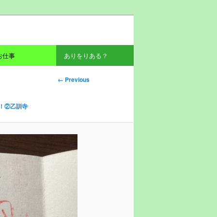
お仕事
ありをりある？
Image navig
← Previous
ation
！②乙訓寺