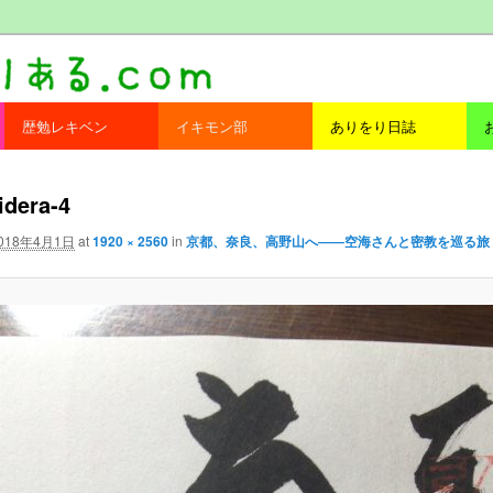
com
歴勉レキベン
イキモン部
ありをり日誌
idera-4
018年4月1日
at
1920 × 2560
in
京都、奈良、高野山へ――空海さんと密教を巡る旅