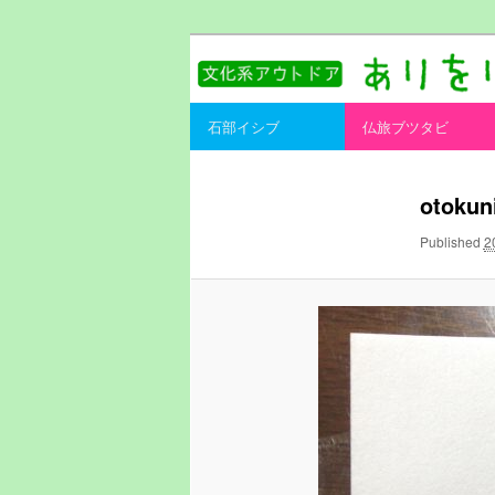
書を持ってそとへ出よう。
ありをりある.
Main menu
石部イシブ
仏旅ブツタビ
Skip to primary content
Skip to secondary content
otokun
Published
2