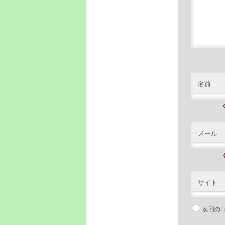
名前
メール
サイト
次回の