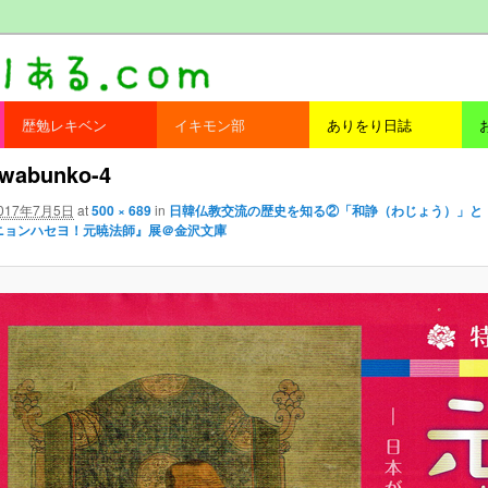
com
歴勉レキベン
イキモン部
ありをり日誌
wabunko-4
017年7月5日
at
500 × 689
in
日韓仏教交流の歴史を知る②「和諍（わじょう）」と
ニョンハセヨ！元暁法師』展＠金沢文庫